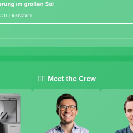
ierung im großen Stil
 CTO JustWatch
🏴‍☠️ Meet the Crew