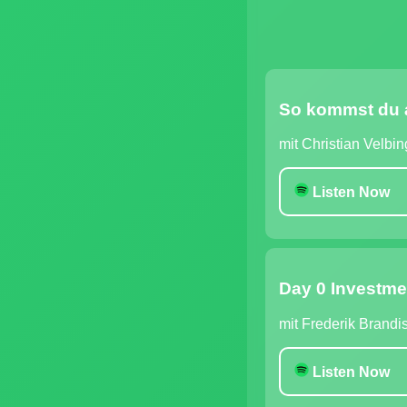
So kommst du an
mit Christian Velbi
Listen Now
Day 0 Investme
mit Frederik Brandis
Listen Now