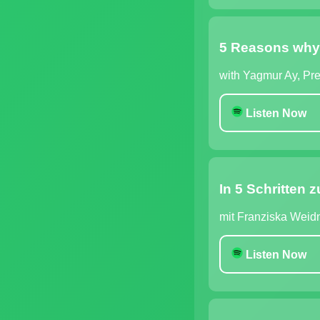
5 Reasons why y
with Yagmur Ay, P
Listen Now
In 5 Schritten
mit Franziska Weid
Listen Now