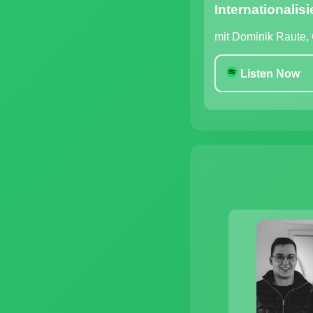
Internationalis
mit Dominik Raute,
Listen Now